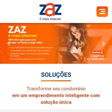
Previous
Next
SOLUÇÕES
Transforme seu condomínio
em um emprendimento inteligente com
solução única