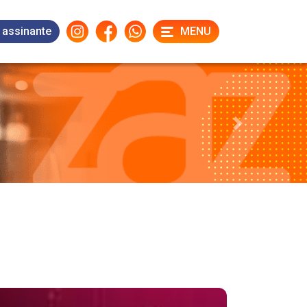
 assinante
MENU
Next