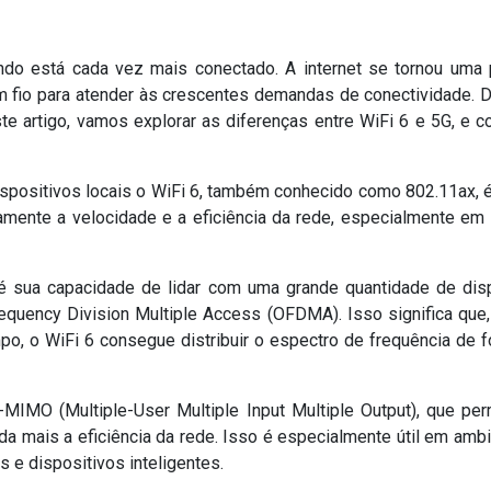
do está cada vez mais conectado. A internet se tornou uma 
m fio para atender às crescentes demandas de conectividade. D
te artigo, vamos explorar as diferenças entre WiFi 6 e 5G, e
ispositivos locais o WiFi 6, também conhecido como 802.11ax, é
ivamente a velocidade e a eficiência da rede, especialmente 
 é sua capacidade de lidar com uma grande quantidade de dis
requency Division Multiple Access (OFDMA). Isso significa qu
, o WiFi 6 consegue distribuir o espectro de frequência de f
-MIMO (Multiple-User Multiple Input Multiple Output), que p
a mais a eficiência da rede. Isso é especialmente útil em amb
 e dispositivos inteligentes.